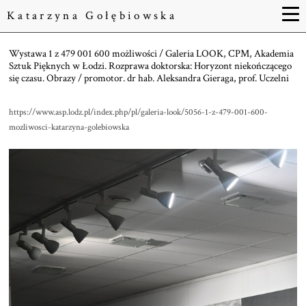
Katarzyna Gołębiowska
Wystawa 1 z 479 001 600 możliwości / Galeria LOOK, CPM, Akademia
Sztuk Pięknych w Łodzi. Rozprawa doktorska: Horyzont niekończącego
się czasu. Obrazy / promotor. dr hab. Aleksandra Gieraga, prof. Uczelni
https://www.asp.lodz.pl/index.php/pl/galeria-look/5056-1-z-479-001-600-
mozliwosci-katarzyna-golebiowska